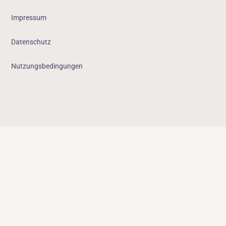
Impressum
Datenschutz
Nutzungsbedingungen
Das Landeszentrum für Gleichstellung und Vereinbarkeit in M-V
ist ein Projekt des Landesfrauenrates M-V e.V. und wird gefördert
durch das Land Mecklenburg- Vorpommern aus Mitteln der
Europäischen Union.